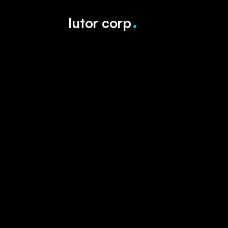
.
lutor corp
Menu
Socia
Accueil
Link
A Propos
Beh
Réalisations
Inst
Contact