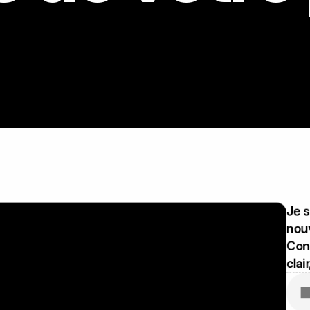
Je s
nouv
Cons
clai